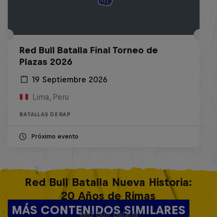
Red Bull Batalla Final Torneo de
Plazas 2026
19 Septiembre 2026
Lima, Peru
BATALLAS DE RAP
Próximo evento
Red Bull Batalla Nueva Historia:
20 Años de Rimas
MÁS CONTENIDOS SIMILARES
Red Bull Batalla