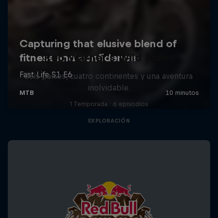
Rob Warner’s Wild Rides
Seis países, cuatro continentes y una aventura
inolvidable.
1 Temporada · 6 episodios
EXPLORACIÓN