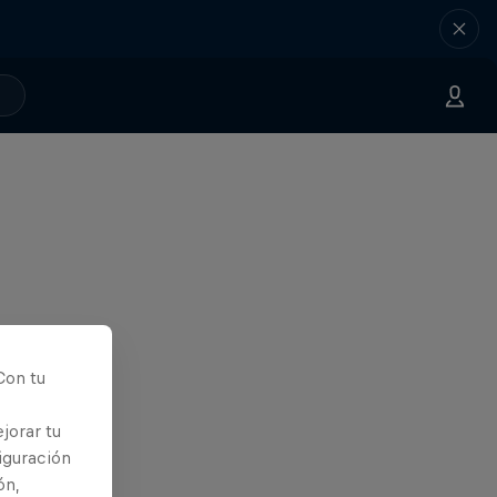
Con tu
jorar tu
iguración
ón,