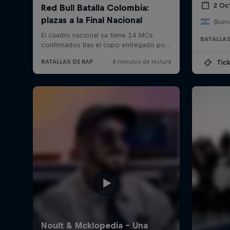
2 Oc
Bueno
BATALLAS
Tick