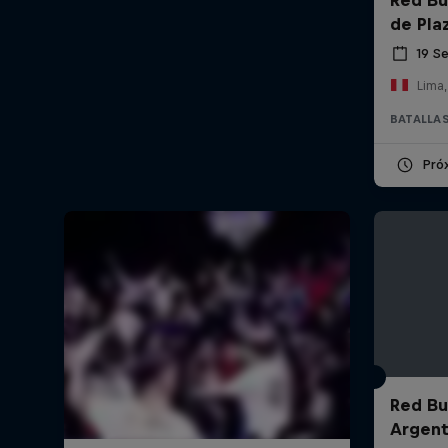
de Pla
19 S
Lima,
BATALLAS
Pró
Red Bul
Argent