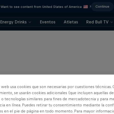
Continue
Want to see content from United States of America
?
Energy Drinks
Eventos
Atletas
Red Bull TV
o web usa cookies que son necesarias por cuestiones técnicas. 
iento, se usarán cookies adicionales (que incluyen aquellas de
 o tecnologías similares para fines de mercadotecnia y para me
ia en línea. Puedes retirar tu consentimiento mediante la conf
es en el pie de página en todo momento. Para mayor informaci