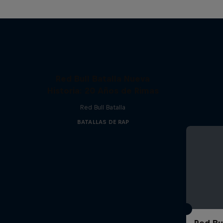
Red Bull Batalla Nueva
Historia: 20 Años de Rimas
Red Bull Batalla
BATALLAS DE RAP
Red Bul