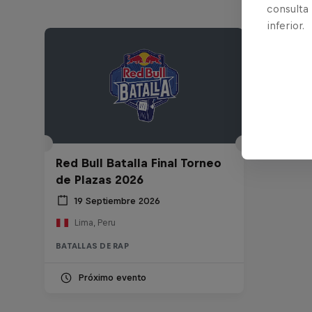
consulta
inferior.
Red Bull Batalla Final Torneo
de Plazas 2026
19 Septiembre 2026
Lima, Peru
BATALLAS DE RAP
Próximo evento