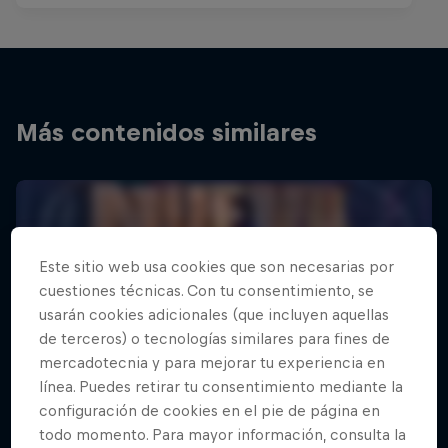
Más contenidos similares
Este sitio web usa cookies que son necesarias por
cuestiones técnicas. Con tu consentimiento, se
usarán cookies adicionales (que incluyen aquellas
de terceros) o tecnologías similares para fines de
mercadotecnia y para mejorar tu experiencia en
línea. Puedes retirar tu consentimiento mediante la
configuración de cookies en el pie de página en
todo momento. Para mayor información, consulta la