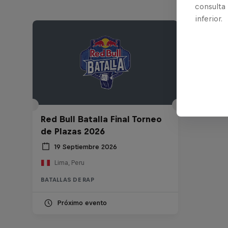
consulta
inferior.
Red Bull Batalla Final Torneo
de Plazas 2026
19 Septiembre 2026
Lima, Peru
BATALLAS DE RAP
Próximo evento