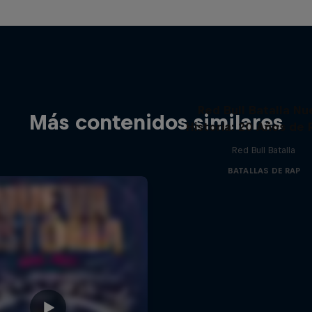
Red Bull Batalla Nu
Más contenidos similares
Historia: 20 Años de 
Red Bull Batalla
BATALLAS DE RAP