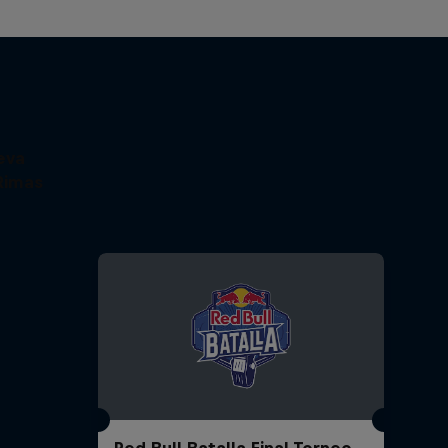
eva
Rimas
Red Bull Batalla Final Torneo