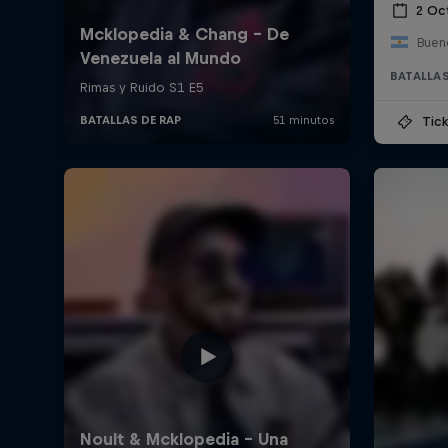
2 Oc
Bueno
BATALLAS
Tick