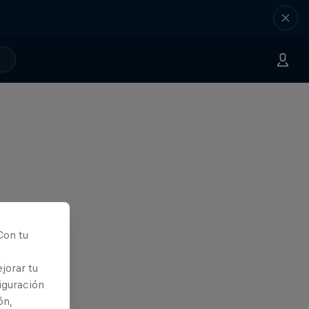
Con tu
jorar tu
iguración
ón,