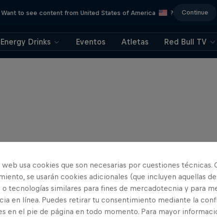
Continue
Want to see content from United States of America
?
Energy Drinks
Eventos
Atletas
Red Bull TV
o web usa cookies que son necesarias por cuestiones técnicas. 
iento, se usarán cookies adicionales (que incluyen aquellas de
 o tecnologías similares para fines de mercadotecnia y para me
ia en línea. Puedes retirar tu consentimiento mediante la conf
es en el pie de página en todo momento. Para mayor informaci