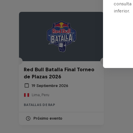
consulta
inferior.
Red Bull Batalla Final Torneo
de Plazas 2026
19 Septiembre 2026
Lima, Peru
BATALLAS DE RAP
Próximo evento