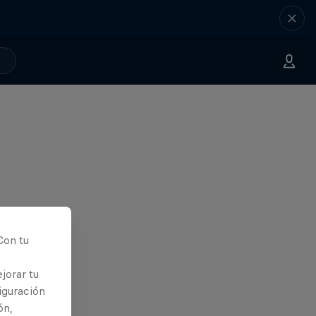
Con tu
jorar tu
iguración
ón,