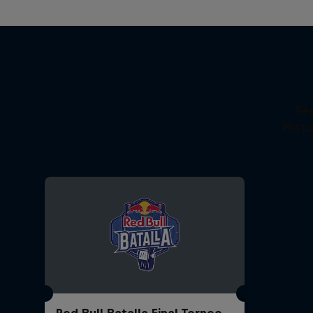
Re
Histo
Red Bull Batalla Final Torneo