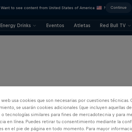
Continue
Want to see content from United States of America
?
Energy Drinks
Eventos
Atletas
Red Bull TV
o web usa cookies que son necesarias por cuestiones técnicas. 
iento, se usarán cookies adicionales (que incluyen aquellas de
 o tecnologías similares para fines de mercadotecnia y para me
ia en línea. Puedes retirar tu consentimiento mediante la conf
es en el pie de página en todo momento. Para mayor informaci