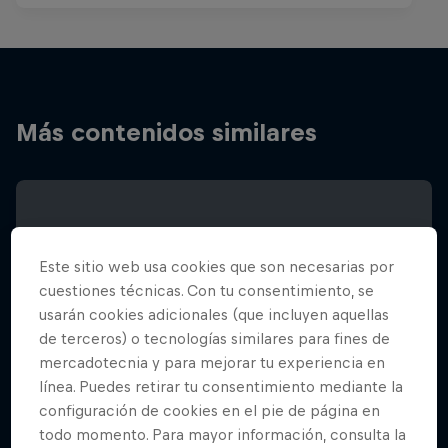
Más contenidos similares
Este sitio web usa cookies que son necesarias por
cuestiones técnicas. Con tu consentimiento, se
usarán cookies adicionales (que incluyen aquellas
de terceros) o tecnologías similares para fines de
mercadotecnia y para mejorar tu experiencia en
línea. Puedes retirar tu consentimiento mediante la
configuración de cookies en el pie de página en
todo momento. Para mayor información, consulta la