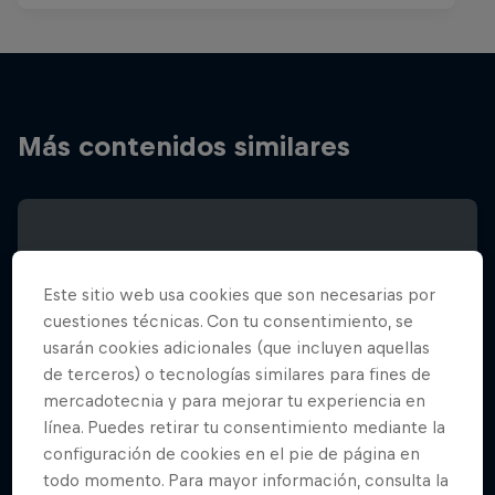
Más contenidos similares
Este sitio web usa cookies que son necesarias por
cuestiones técnicas. Con tu consentimiento, se
usarán cookies adicionales (que incluyen aquellas
de terceros) o tecnologías similares para fines de
mercadotecnia y para mejorar tu experiencia en
línea. Puedes retirar tu consentimiento mediante la
configuración de cookies en el pie de página en
todo momento. Para mayor información, consulta la