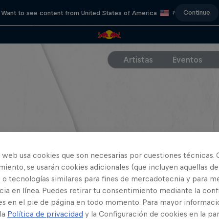
Continue
Want to see content from United States of America
?
Artistas
Eventos
o web usa cookies que son necesarias por cuestiones técnicas. 
iento, se usarán cookies adicionales (que incluyen aquellas de
 o tecnologías similares para fines de mercadotecnia y para me
ia en línea. Puedes retirar tu consentimiento mediante la conf
es en el pie de página en todo momento. Para mayor informaci
 la
Política de privacidad
y la Configuración de cookies en la pa