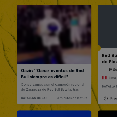
Red Bul
de Pla
19 S
Lima,
BATALLAS
Pró