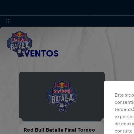
EVENTOS
Este siti
consentim
terceros)
experienc
de cooki
Red Bull Batalla Final Torneo
consulta