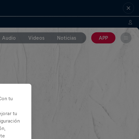
Audio
Videos
Noticias
APP
Con tu
jorar tu
iguración
ón,
rte