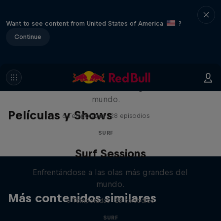
Want to see content from United States of America
?
Continue
Surf Sessions
Enfrentándose a las olas más grandes del
mundo.
Películas y Shows
6 Temporadas · 28 episodios
SURF
Surf Sessions
Enfrentándose a las olas más grandes del
mundo.
Más contenidos similares
6 Temporadas · 28 episodios
SURF