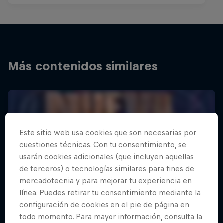
Más contenidos similares
Este sitio web usa cookies que son necesarias por
cuestiones técnicas. Con tu consentimiento, se
usarán cookies adicionales (que incluyen aquellas
de terceros) o tecnologías similares para fines de
mercadotecnia y para mejorar tu experiencia en
línea. Puedes retirar tu consentimiento mediante la
configuración de cookies en el pie de página en
todo momento. Para mayor información, consulta la