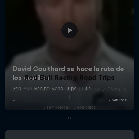
Red Bull Racing Road Trips
Recorre el mundo con los pilotos de la Fórmula
1
3 Temporadas · 8 episodios
F1