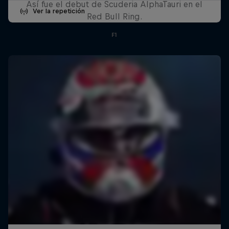
Así fue el debut de Scuderia AlphaTauri en el
Ver la repetición
Red Bull Ring.
F1