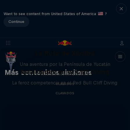
Want to see content from United States of America
?
Continue
La Ruta de Xibalba
Una aventura por la Península de Yucatán
Rivalidades en el Cliff Diving
Más contenidos similares
1 Temporada · 3 episodios
La feroz competencia en el Red Bull Cliff Diving
CLAVADOS
CLAVADOS