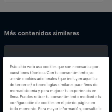
Más contenidos similares
Este sitio web usa cookies que son necesarias por
cuestiones técnicas. Con tu consentimiento, se
usarán cookies adicionales (que incluyen aquellas
de terceros) o tecnologías similares para fines de
mercadotecnia y para mejorar tu experiencia en
línea. Puedes retirar tu consentimiento mediante la
configuración de cookies en el pie de página en
todo momento. Para mayor información, consulta la