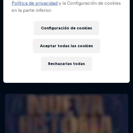
Política de privacidad
y la Configuración de cookies
en la parte inferior.
Red Bull Batalla Final Torneo de Plazas
2026
Configuración de cookies
19 Septiembre 2026
Lima, Peru
Aceptar todas las cookies
Red Bull Batalla Nueva Historia:
BATALLAS DE RAP
20 Años de Rimas
Rechazarlas todas
Próximo evento
Red Bull Batalla
BATALLAS DE RAP