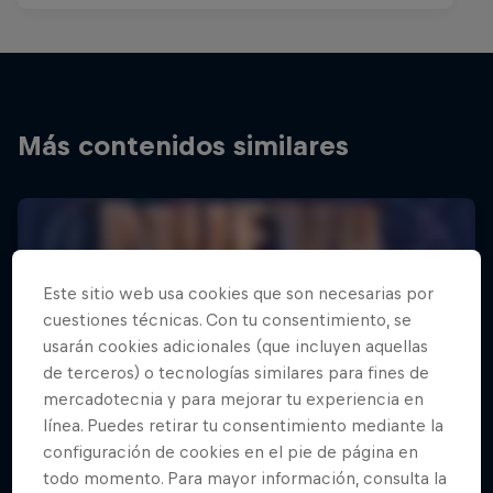
Más contenidos similares
Este sitio web usa cookies que son necesarias por
cuestiones técnicas. Con tu consentimiento, se
usarán cookies adicionales (que incluyen aquellas
de terceros) o tecnologías similares para fines de
mercadotecnia y para mejorar tu experiencia en
línea. Puedes retirar tu consentimiento mediante la
configuración de cookies en el pie de página en
todo momento. Para mayor información, consulta la