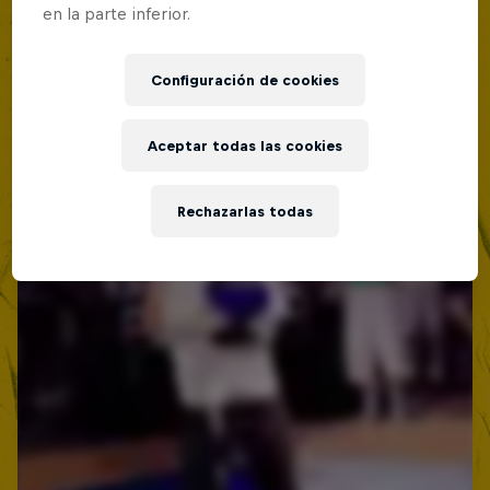
Lima, Peru
en la parte inferior.
BATALLAS DE RAP
Configuración de cookies
Próximo evento
Aceptar todas las cookies
Rechazarlas todas