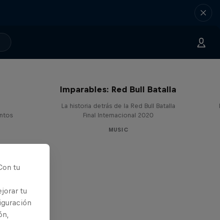
Imparables: Red Bull Batalla
La historia detrás de la Red Bull Batalla
entos
Final Internacional 2020
MUSIC
Con tu
jorar tu
iguración
ón,