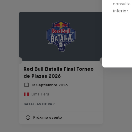
consulta
inferior.
Red Bull Batalla Final Torneo
de Plazas 2026
19 Septiembre 2026
Lima, Peru
BATALLAS DE RAP
Próximo evento