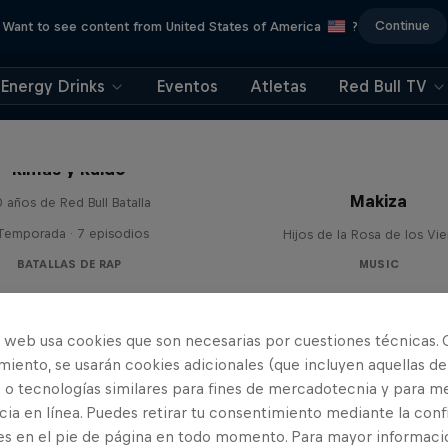
Continue
Want to see content from United States of America
?
Energy Drinks
Eventos
Atletas
Red Bull TV
Rimas y Ruido
Makiza
 años de Red Bull Batalla
 Temporada · 7 episodios
Hijos de la Rosa de los Vi
BATALLAS DE RAP
MUSIC
o web usa cookies que son necesarias por cuestiones técnicas. 
iento, se usarán cookies adicionales (que incluyen aquellas de
 o tecnologías similares para fines de mercadotecnia y para me
ia en línea. Puedes retirar tu consentimiento mediante la conf
es en el pie de página en todo momento. Para mayor informaci