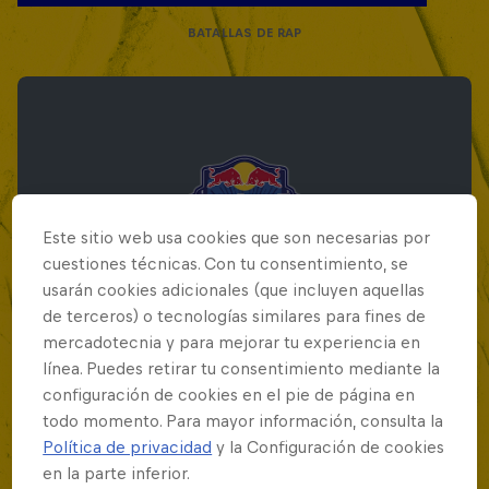
BATALLAS DE RAP
Este sitio web usa cookies que son necesarias por
cuestiones técnicas. Con tu consentimiento, se
usarán cookies adicionales (que incluyen aquellas
de terceros) o tecnologías similares para fines de
mercadotecnia y para mejorar tu experiencia en
línea. Puedes retirar tu consentimiento mediante la
configuración de cookies en el pie de página en
todo momento. Para mayor información, consulta la
Red Bull Batalla Final Torneo de Plazas
Política de privacidad
y la Configuración de cookies
2026
en la parte inferior.