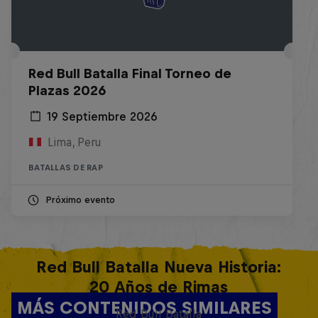
Red Bull Batalla Final Torneo de
Plazas 2026
19 Septiembre 2026
Lima, Peru
BATALLAS DE RAP
Próximo evento
Red Bull Batalla Nueva Historia:
20 Años de Rimas
MÁS CONTENIDOS SIMILARES
Red Bull Batalla