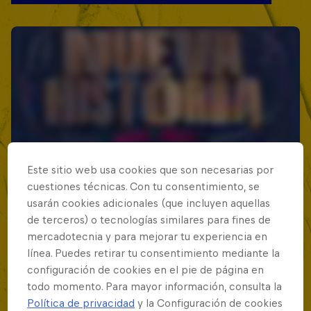
Este sitio web usa cookies que son necesarias por
cuestiones técnicas. Con tu consentimiento, se
usarán cookies adicionales (que incluyen aquellas
de terceros) o tecnologías similares para fines de
mercadotecnia y para mejorar tu experiencia en
línea. Puedes retirar tu consentimiento mediante la
configuración de cookies en el pie de página en
todo momento. Para mayor información, consulta la
Política de privacidad
y la Configuración de cookies