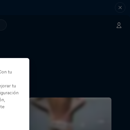
Con tu
jorar tu
iguración
ón,
rte