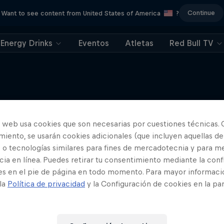
Continue
Want to see content from United States of America
?
Energy Drinks
Eventos
Atletas
Red Bull TV
o web usa cookies que son necesarias por cuestiones técnicas. 
Más contenidos similares
iento, se usarán cookies adicionales (que incluyen aquellas de
 o tecnologías similares para fines de mercadotecnia y para me
ia en línea. Puedes retirar tu consentimiento mediante la conf
es en el pie de página en todo momento. Para mayor informaci
 la
Política de privacidad
y la Configuración de cookies en la pa