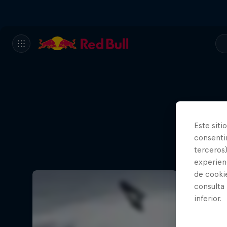
Este siti
consentim
terceros)
experienc
de cooki
consulta
inferior.