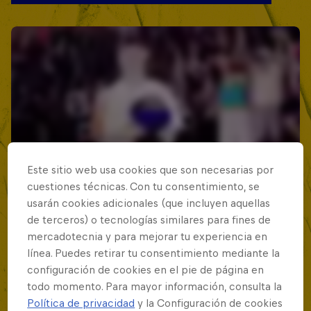
Este sitio web usa cookies que son necesarias por
cuestiones técnicas. Con tu consentimiento, se
usarán cookies adicionales (que incluyen aquellas
de terceros) o tecnologías similares para fines de
mercadotecnia y para mejorar tu experiencia en
línea. Puedes retirar tu consentimiento mediante la
configuración de cookies en el pie de página en
todo momento. Para mayor información, consulta la
Política de privacidad
y la Configuración de cookies