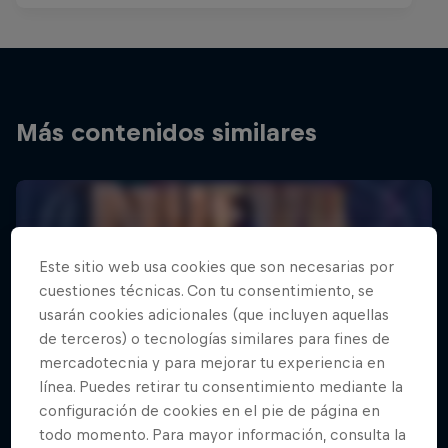
Más contenidos similares
Este sitio web usa cookies que son necesarias por
cuestiones técnicas. Con tu consentimiento, se
usarán cookies adicionales (que incluyen aquellas
de terceros) o tecnologías similares para fines de
mercadotecnia y para mejorar tu experiencia en
línea. Puedes retirar tu consentimiento mediante la
configuración de cookies en el pie de página en
todo momento. Para mayor información, consulta la