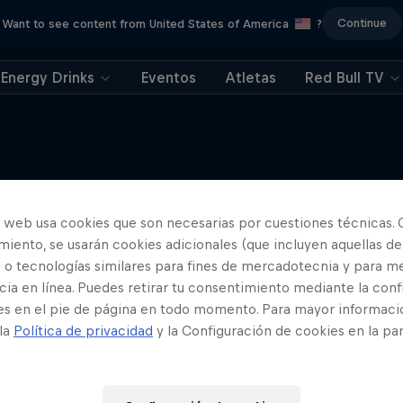
Continue
Want to see content from United States of America
?
Energy Drinks
Eventos
Atletas
Red Bull TV
o web usa cookies que son necesarias por cuestiones técnicas. 
Más contenidos similares
iento, se usarán cookies adicionales (que incluyen aquellas de
 o tecnologías similares para fines de mercadotecnia y para me
ia en línea. Puedes retirar tu consentimiento mediante la conf
es en el pie de página en todo momento. Para mayor informaci
 la
Política de privacidad
y la Configuración de cookies en la pa