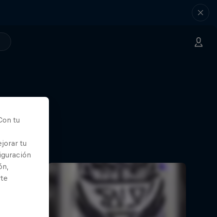
Con tu
jorar tu
iguración
ón,
rte