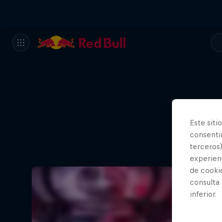
Este siti
consentim
terceros)
experienc
de cooki
consulta
inferior.