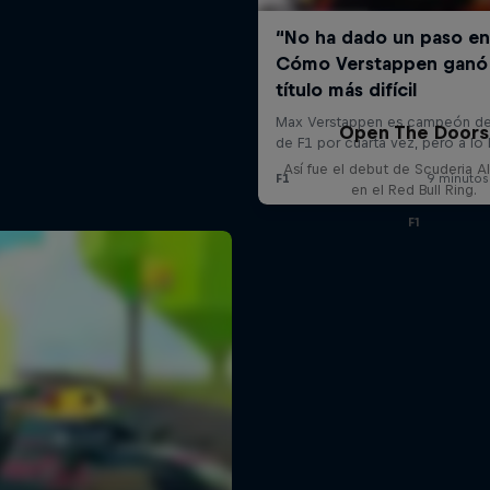
Open The Doors
Así fue el debut de Scuderia A
en el Red Bull Ring.
F1