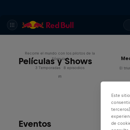
Red Bull Racing Road Trips
Recorre el mundo con los pilotos de la
Mec
Películas y Shows
Fórmula 1
3 Temporadas · 8 episodios
El tri
F1
Este siti
consentim
terceros)
experienc
Eventos
de cooki