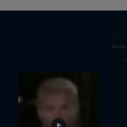
Red 
Recorre 
3 