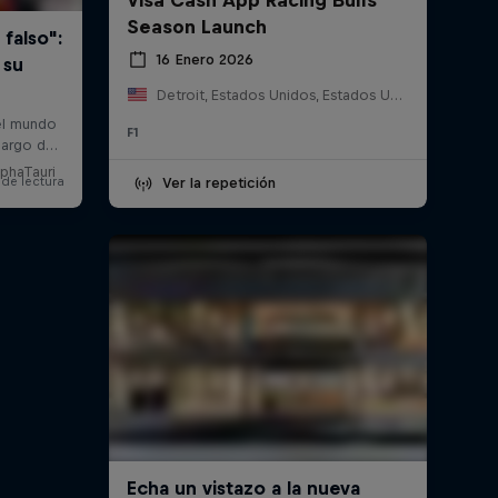
Season Launch
16 Enero 2026
Detroit, Estados Unidos, Estados Unidos
F1
lphaTauri
Ver la repetición