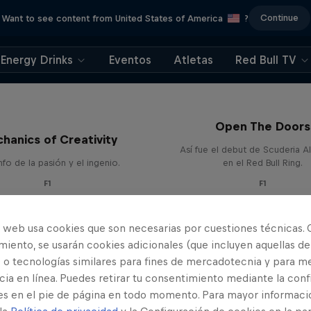
Continue
Want to see content from United States of America
?
Energy Drinks
Eventos
Atletas
Red Bull TV
Open The Doors
hanics of Creativity
Así fue el debut de Scuderia A
unfo de la pasión y el ingenio.
en el Red Bull Ring.
F1
F1
o web usa cookies que son necesarias por cuestiones técnicas. 
iento, se usarán cookies adicionales (que incluyen aquellas de
 o tecnologías similares para fines de mercadotecnia y para me
ia en línea. Puedes retirar tu consentimiento mediante la conf
es en el pie de página en todo momento. Para mayor informaci