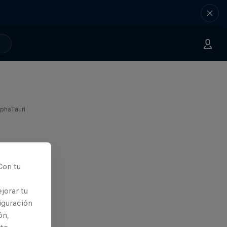
lphaTauri
Con tu
jorar tu
iguración
ón,