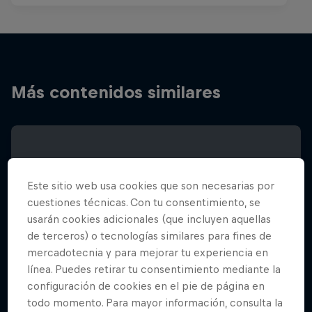
Más contenidos similares
Este sitio web usa cookies que son necesarias por
cuestiones técnicas. Con tu consentimiento, se
usarán cookies adicionales (que incluyen aquellas
de terceros) o tecnologías similares para fines de
mercadotecnia y para mejorar tu experiencia en
línea. Puedes retirar tu consentimiento mediante la
configuración de cookies en el pie de página en
todo momento. Para mayor información, consulta la