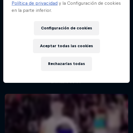
Política de privacidad
y la Configuración de cookies
en la parte inferior.
Red Bull Batalla Final Torneo de Plazas
2026
Configuración de cookies
19 Septiembre 2026
Lima, Peru
Aceptar todas las cookies
Red Bull Batalla Nueva Historia:
BATALLAS DE RAP
20 Años de Rimas
Rechazarlas todas
Próximo evento
Red Bull Batalla
BATALLAS DE RAP