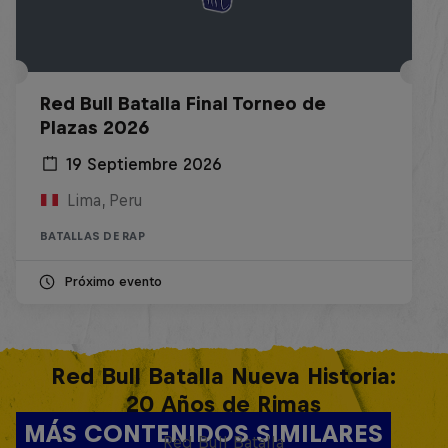
Red Bull Batalla Final Torneo de
Plazas 2026
19 Septiembre 2026
Lima, Peru
BATALLAS DE RAP
Próximo evento
Red Bull Batalla Nueva Historia:
20 Años de Rimas
MÁS CONTENIDOS SIMILARES
Red Bull Batalla