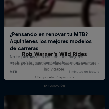
Rob Warner’s Wild Rides
Seis países, cuatro continentes y una aventura
inolvidable.
1 Temporada · 6 episodios
EXPLORACIÓN