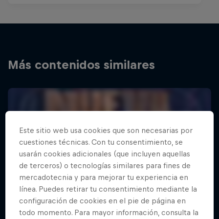
Más contenidos similares
Este sitio web usa cookies que son necesarias por
cuestiones técnicas. Con tu consentimiento, se
usarán cookies adicionales (que incluyen aquellas
de terceros) o tecnologías similares para fines de
mercadotecnia y para mejorar tu experiencia en
línea. Puedes retirar tu consentimiento mediante la
configuración de cookies en el pie de página en
todo momento. Para mayor información, consulta la