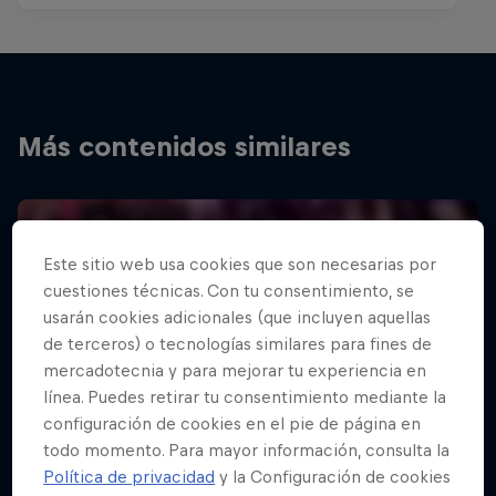
Más contenidos similares
Este sitio web usa cookies que son necesarias por
cuestiones técnicas. Con tu consentimiento, se
usarán cookies adicionales (que incluyen aquellas
de terceros) o tecnologías similares para fines de
mercadotecnia y para mejorar tu experiencia en
línea. Puedes retirar tu consentimiento mediante la
configuración de cookies en el pie de página en
todo momento. Para mayor información, consulta la
Política de privacidad
y la Configuración de cookies