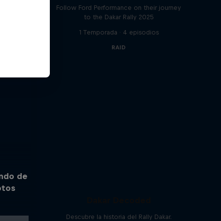
Follow Ford Performance on their journey
to the Dakar Rally 2025
1 Temporada · 4 episodios
RAID
ndo de
otos
Dakar Decoded
Descubre la historia del Rally Dakar.