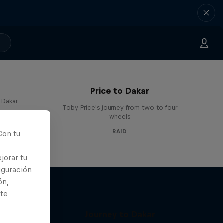
Price to Dakar
 Dakar.
Toby Price's journey from two to four
os
wheels
RAID
Con tu
jorar tu
iguración
ón,
rte
Journey to Dakar