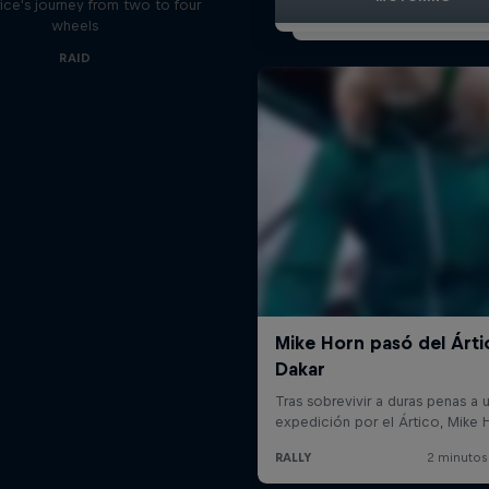
ice's journey from two to four
wheels
RAID