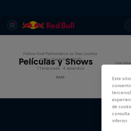
Journey to Dakar
Follow Ford Performance on their journey
Películas y Shows
to the Dakar Rally 2025
Una mirad
1 Temporada · 4 episodios
RAID
Este siti
consentim
terceros)
experienc
de cooki
consulta
inferior.