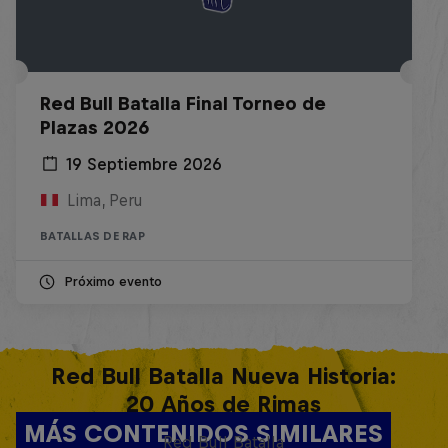
Red Bull Batalla Final Torneo de
Plazas 2026
19 Septiembre 2026
Lima, Peru
BATALLAS DE RAP
Próximo evento
Red Bull Batalla Nueva Historia:
20 Años de Rimas
MÁS CONTENIDOS SIMILARES
Red Bull Batalla