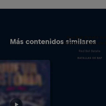
Red Bull Batalla Nu
Más contenidos similares
Historia: 20 Años de 
Red Bull Batalla
BATALLAS DE RAP