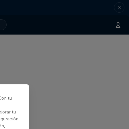
Con tu
jorar tu
iguración
ón,