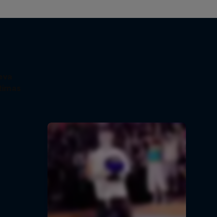
eva
Rimas