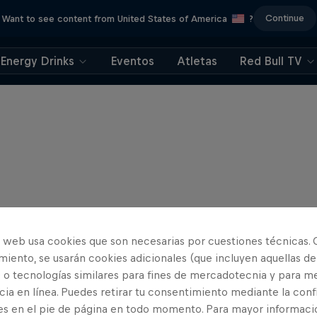
Continue
Want to see content from United States of America
?
Energy Drinks
Eventos
Atletas
Red Bull TV
o web usa cookies que son necesarias por cuestiones técnicas. 
iento, se usarán cookies adicionales (que incluyen aquellas de
 o tecnologías similares para fines de mercadotecnia y para me
ia en línea. Puedes retirar tu consentimiento mediante la conf
es en el pie de página en todo momento. Para mayor informaci