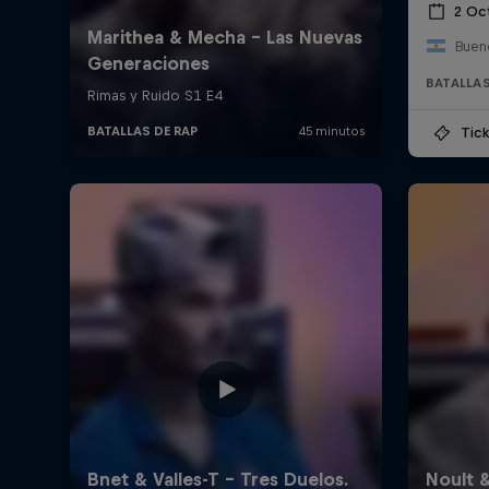
2 Oc
Bueno
BATALLAS
Tick