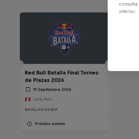
consulta
inferior.
Red Bull Batalla Final Torneo
de Plazas 2026
19 Septiembre 2026
Lima, Peru
BATALLAS DE RAP
Próximo evento