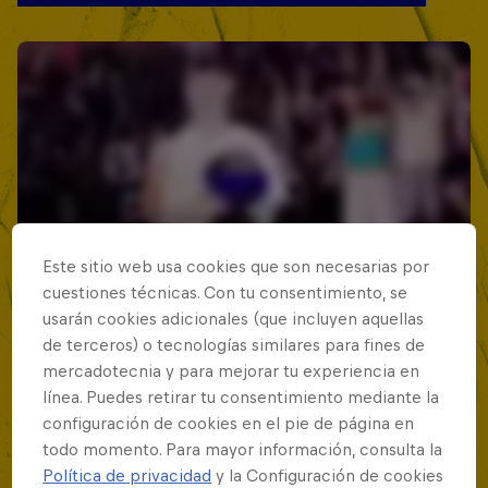
Este sitio web usa cookies que son necesarias por
cuestiones técnicas. Con tu consentimiento, se
usarán cookies adicionales (que incluyen aquellas
de terceros) o tecnologías similares para fines de
mercadotecnia y para mejorar tu experiencia en
línea. Puedes retirar tu consentimiento mediante la
configuración de cookies en el pie de página en
todo momento. Para mayor información, consulta la
Política de privacidad
y la Configuración de cookies