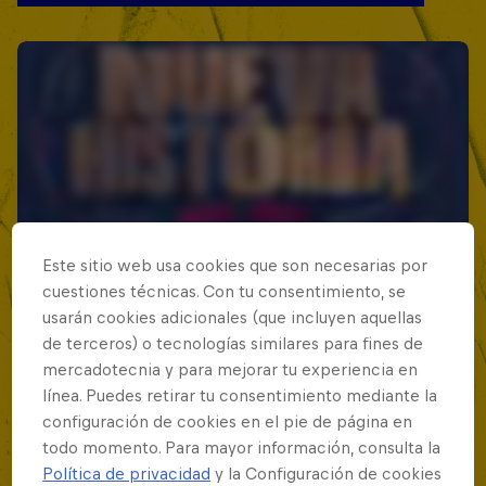
Este sitio web usa cookies que son necesarias por
cuestiones técnicas. Con tu consentimiento, se
usarán cookies adicionales (que incluyen aquellas
de terceros) o tecnologías similares para fines de
mercadotecnia y para mejorar tu experiencia en
línea. Puedes retirar tu consentimiento mediante la
configuración de cookies en el pie de página en
todo momento. Para mayor información, consulta la
Política de privacidad
y la Configuración de cookies