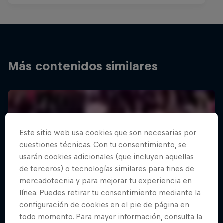
Más contenidos similares
Este sitio web usa cookies que son necesarias por
cuestiones técnicas. Con tu consentimiento, se
usarán cookies adicionales (que incluyen aquellas
de terceros) o tecnologías similares para fines de
mercadotecnia y para mejorar tu experiencia en
línea. Puedes retirar tu consentimiento mediante la
configuración de cookies en el pie de página en
todo momento. Para mayor información, consulta la