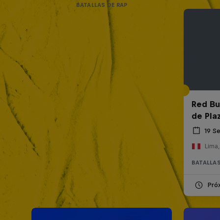
BATALLAS DE RAP
Red Bul
de Pla
19 S
Lima,
BATALLAS
Pró