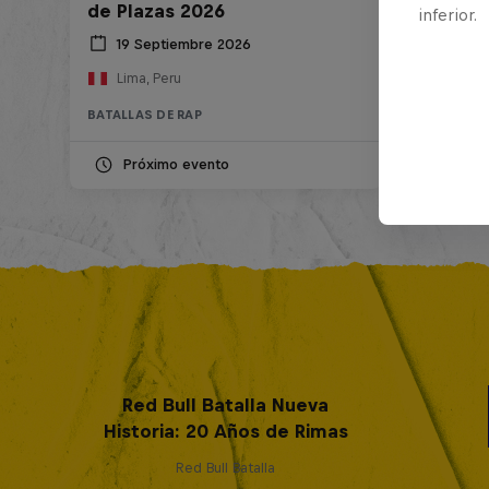
de Plazas 2026
inferior.
19 Septiembre 2026
Lima, Peru
BATALLAS DE RAP
Próximo evento
Red Bull Batalla Nueva
Historia: 20 Años de Rimas
Red Bull Batalla