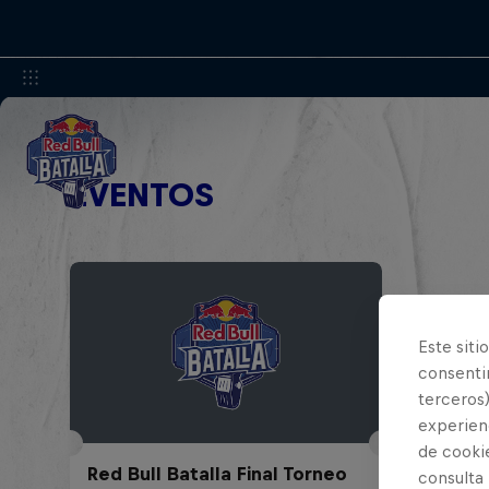
EVENTOS
Este siti
consentim
terceros)
experienc
de cooki
Red Bull Batalla Final Torneo
consulta