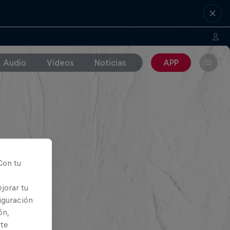
Audio
Videos
Noticias
APP
Con tu
jorar tu
iguración
ón,
rte