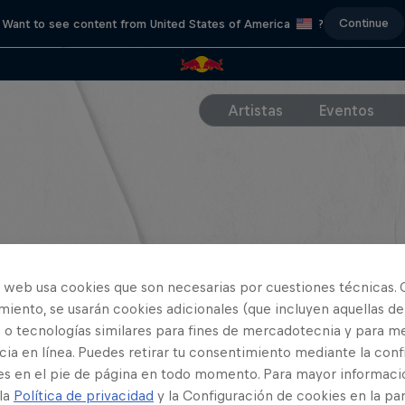
Continue
Want to see content from United States of America
?
Artistas
Eventos
o web usa cookies que son necesarias por cuestiones técnicas. 
iento, se usarán cookies adicionales (que incluyen aquellas de
 o tecnologías similares para fines de mercadotecnia y para me
ia en línea. Puedes retirar tu consentimiento mediante la conf
es en el pie de página en todo momento. Para mayor informaci
 la
Política de privacidad
y la Configuración de cookies en la pa