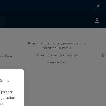
Official Skatepark Review
Examen a los mejores y peores parques
d
del sur de California.
2 Temporadas · 6 episodios
el skate.
El
SKATEBOARD
Con tu
jorar tu
iguración
ón,