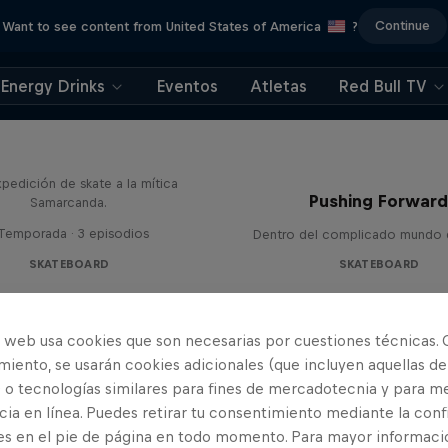
Continue
Want to see content from United States of America
?
Energy Drinks
Eventos
Atletas
Red Bull TV
Hotel Uzbekistán
pedición de skate a la mítica
Pushing Forwar
Samarcanda.
 Temporada · 3 episodios
Dentro del complicado mundo d
SKATEBOARD
SKATEBOARD
o web usa cookies que son necesarias por cuestiones técnicas. 
iento, se usarán cookies adicionales (que incluyen aquellas de
 o tecnologías similares para fines de mercadotecnia y para me
ia en línea. Puedes retirar tu consentimiento mediante la conf
es en el pie de página en todo momento. Para mayor informaci