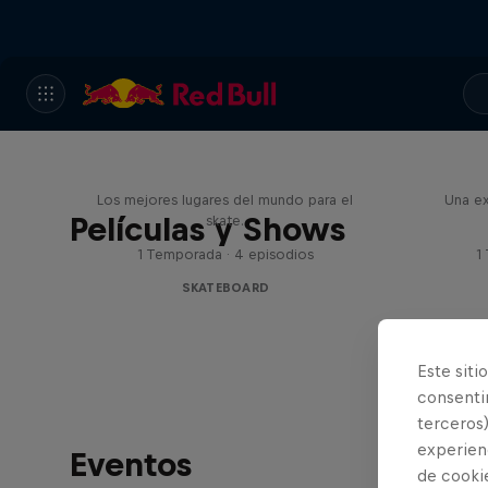
Skate Escape
Los mejores lugares del mundo para el
Una ex
Películas y Shows
skate.
1 Temporada · 4 episodios
1
SKATEBOARD
Este siti
consentim
terceros)
experienc
Eventos
de cooki