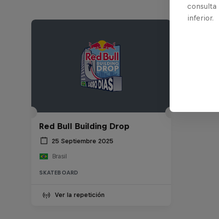
consulta
inferior.
Red Bull Building Drop
25 Septiembre 2025
Brasil
SKATEBOARD
Ver la repetición