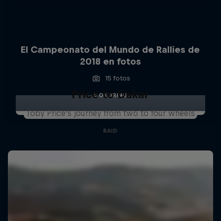
El Campeonato del Mundo de Rallies de
2018 en fotos
15 fotos
Price to Dakar
MOTORING
Toby Price's journey from two to four wheels
RAID