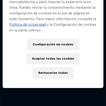
mercadotecnia y para mejorar tu experiencia en
Días de dunas
línea. Puedes retirar tu consentimiento mediante la
Follow Ford Performance on their journey to the
configuración de cookies en el pie de página en
Una mirada al interior de las carreras off-road
Dakar Rally 2025
todo momento. Para mayor información, consulta la
1 Temporada · 4 episodios
RALLY
Política de privacidad
y la Configuración de cookies
en la parte inferior.
RAID
Configuración de cookies
Aceptar todas las cookies
Rechazarlas todas