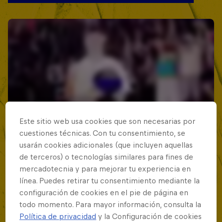
Este sitio web usa cookies que son necesarias por
cuestiones técnicas. Con tu consentimiento, se
usarán cookies adicionales (que incluyen aquellas
de terceros) o tecnologías similares para fines de
mercadotecnia y para mejorar tu experiencia en
línea. Puedes retirar tu consentimiento mediante la
configuración de cookies en el pie de página en
todo momento. Para mayor información, consulta la
Política de privacidad
y la Configuración de cookies