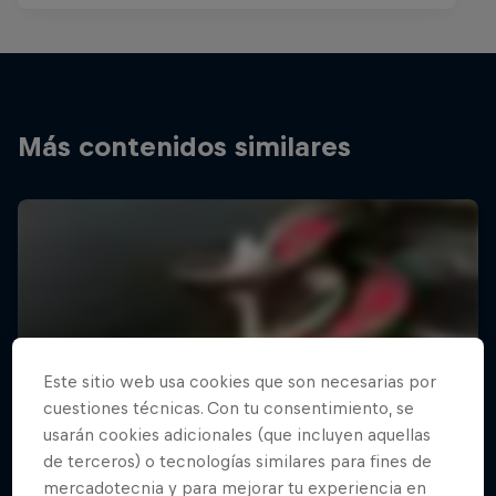
Más contenidos similares
Este sitio web usa cookies que son necesarias por
cuestiones técnicas. Con tu consentimiento, se
usarán cookies adicionales (que incluyen aquellas
de terceros) o tecnologías similares para fines de
mercadotecnia y para mejorar tu experiencia en