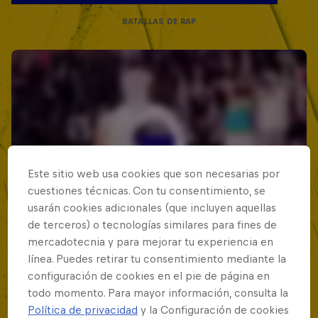
BATALLAS DE RAP
Este sitio web usa cookies que son necesarias por
cuestiones técnicas. Con tu consentimiento, se
usarán cookies adicionales (que incluyen aquellas
de terceros) o tecnologías similares para fines de
mercadotecnia y para mejorar tu experiencia en
línea. Puedes retirar tu consentimiento mediante la
configuración de cookies en el pie de página en
todo momento. Para mayor información, consulta la
Política de privacidad
y la Configuración de cookies