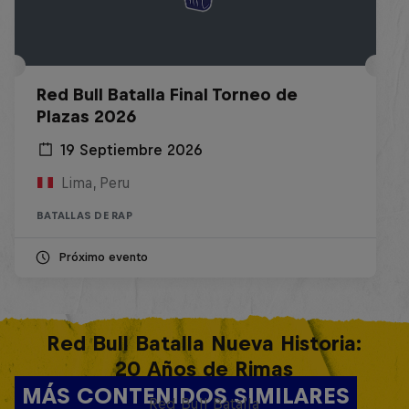
Red Bull Batalla Final Torneo de
Plazas 2026
19 Septiembre 2026
Lima, Peru
BATALLAS DE RAP
Próximo evento
Red Bull Batalla Nueva Historia:
20 Años de Rimas
MÁS CONTENIDOS SIMILARES
Red Bull Batalla