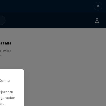
atalla
l Batalla
0
Con tu
jorar tu
iguración
ón,