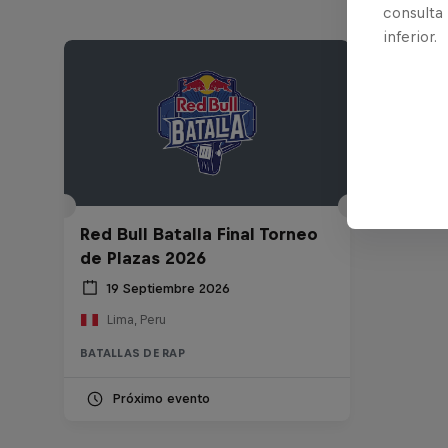
consulta
inferior.
Red Bull Batalla Final Torneo
de Plazas 2026
19 Septiembre 2026
Lima, Peru
BATALLAS DE RAP
Próximo evento