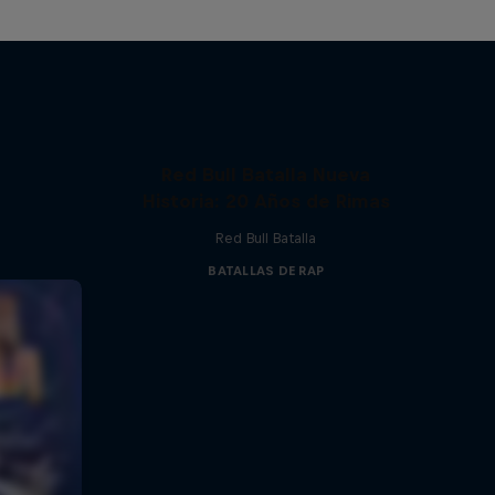
Red Bull Batalla Nueva
Historia: 20 Años de Rimas
Red Bull Batalla
BATALLAS DE RAP