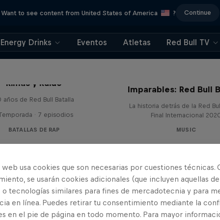
Continue
Want to see content from United States of America
?
Energy Drinks
Eventos
Atletas
Red Bull TV
Rimas y Ruido
Imparables: Red Bull B
 años de Red Bull Batalla
La historia detrás de la Red Bul
 Temporada · 7 episodios
Final Internacional 202
BATALLAS DE RAP
MUSIC
o web usa cookies que son necesarias por cuestiones técnicas. 
iento, se usarán cookies adicionales (que incluyen aquellas de
 o tecnologías similares para fines de mercadotecnia y para me
ia en línea. Puedes retirar tu consentimiento mediante la conf
es en el pie de página en todo momento. Para mayor informaci