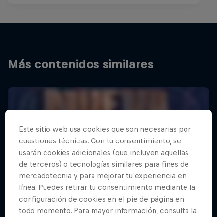
Más contenidos similares
Este sitio web usa cookies que son necesarias por
cuestiones técnicas. Con tu consentimiento, se
usarán cookies adicionales (que incluyen aquellas
de terceros) o tecnologías similares para fines de
mercadotecnia y para mejorar tu experiencia en
línea. Puedes retirar tu consentimiento mediante la
configuración de cookies en el pie de página en
todo momento. Para mayor información, consulta la