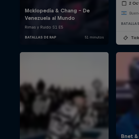
2 Oc
Bueno
BATALLAS
Tick