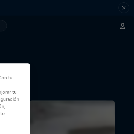
Con tu
jorar tu
iguración
ón,
rte