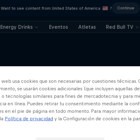
Continue
Want to see content from United States of America
?
Energy Drinks
Eventos
Atletas
Red Bull TV
Más contenidos similares
o web usa cookies que son necesarias por cuestiones técnicas. 
iento, se usarán cookies adicionales (que incluyen aquellas de
 o tecnologías similares para fines de mercadotecnia y para me
ia en línea. Puedes retirar tu consentimiento mediante la conf
es en el pie de página en todo momento. Para mayor informaci
 la
Política de privacidad
y la Configuración de cookies en la pa