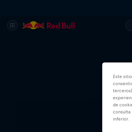
Este siti
consentim
terceros)
experienc
de cooki
consulta
inferior.