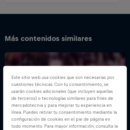
Más contenidos similares
Este sitio web usa cookies que son necesarias por
cuestiones técnicas. Con tu consentimiento, se
usarán cookies adicionales (que incluyen aquellas
de terceros) o tecnologías similares para fines de
mercadotecnia y para mejorar tu experiencia en
línea. Puedes retirar tu consentimiento mediante la
configuración de cookies en el pie de página en
todo momento. Para mayor información, consulta la