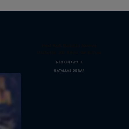
Red Bull Batalla Nueva
Historia: 20 Años de Rimas
Red Bull Batalla
BATALLAS DE RAP