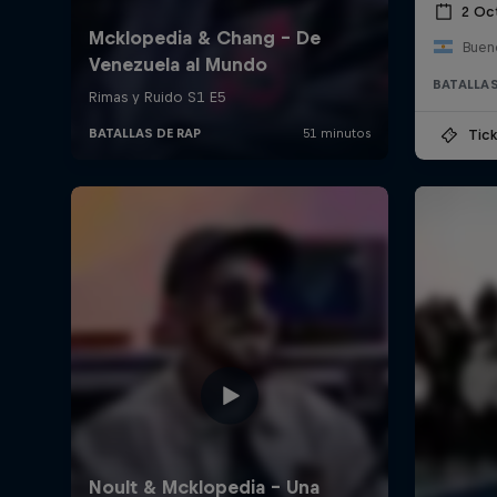
2 Oc
Bueno
BATALLAS
Tick