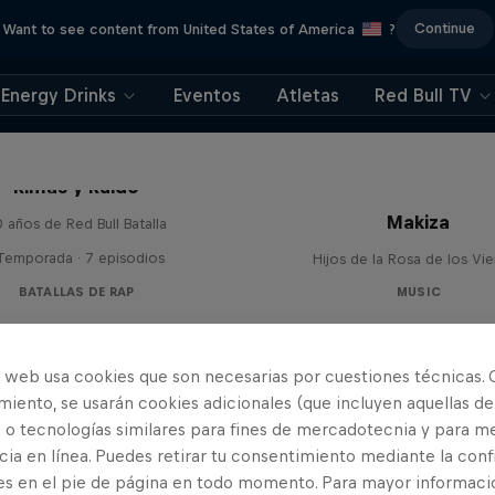
Continue
Want to see content from United States of America
?
Energy Drinks
Eventos
Atletas
Red Bull TV
Rimas y Ruido
Makiza
 años de Red Bull Batalla
 Temporada · 7 episodios
Hijos de la Rosa de los Vi
BATALLAS DE RAP
MUSIC
o web usa cookies que son necesarias por cuestiones técnicas. 
iento, se usarán cookies adicionales (que incluyen aquellas de
 o tecnologías similares para fines de mercadotecnia y para me
ia en línea. Puedes retirar tu consentimiento mediante la conf
es en el pie de página en todo momento. Para mayor informaci