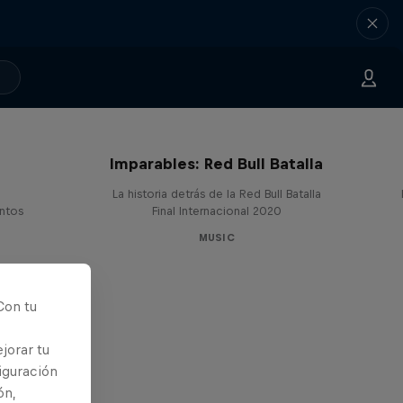
Imparables: Red Bull Batalla
La historia detrás de la Red Bull Batalla
entos
Final Internacional 2020
MUSIC
Con tu
jorar tu
iguración
ón,