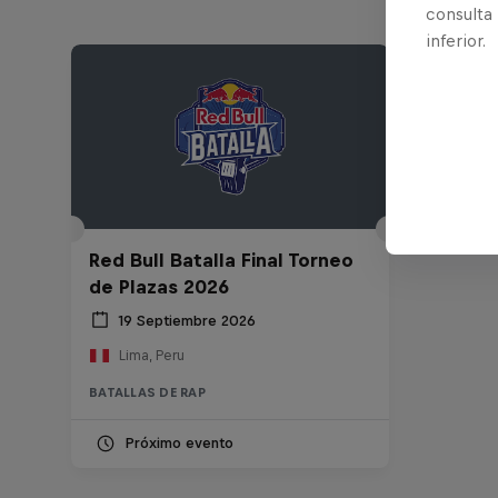
consulta
inferior.
Red Bull Batalla Final Torneo
de Plazas 2026
19 Septiembre 2026
Lima, Peru
BATALLAS DE RAP
Próximo evento