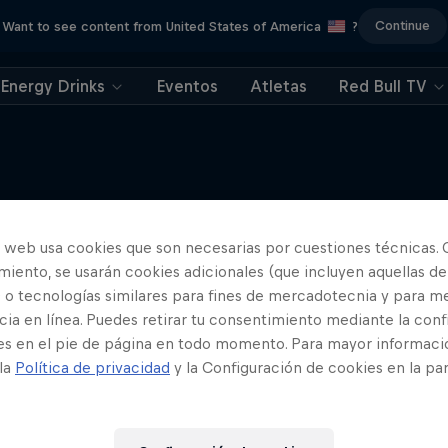
Continue
Want to see content from United States of America
?
Energy Drinks
Eventos
Atletas
Red Bull TV
o web usa cookies que son necesarias por cuestiones técnicas. 
Más contenidos similares
iento, se usarán cookies adicionales (que incluyen aquellas de
 o tecnologías similares para fines de mercadotecnia y para me
ia en línea. Puedes retirar tu consentimiento mediante la conf
es en el pie de página en todo momento. Para mayor informaci
 la
Política de privacidad
y la Configuración de cookies en la pa