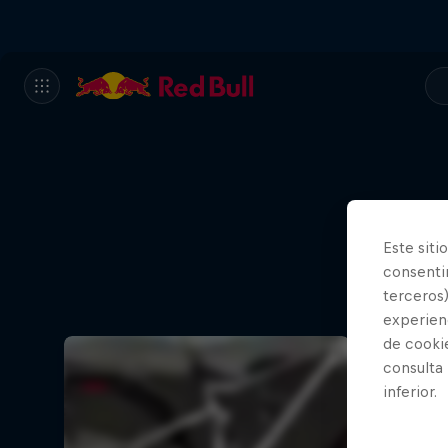
Este siti
consentim
terceros)
experienc
de cooki
consulta
inferior.