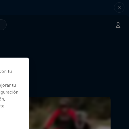
Con tu
jorar tu
iguración
ón,
rte