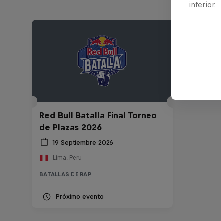
inferior.
Red Bull Batalla Final Torneo
de Plazas 2026
19 Septiembre 2026
Lima, Peru
BATALLAS DE RAP
Próximo evento