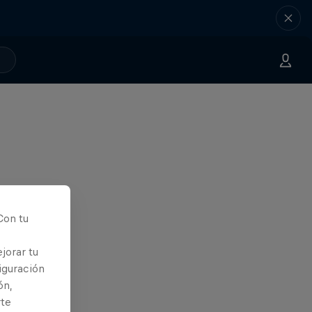
Con tu
jorar tu
iguración
ón,
rte