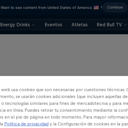
Continue
Want to see content from United States of America
?
Energy Drinks
Eventos
Atletas
Red Bull TV
o web usa cookies que son necesarias por cuestiones técnicas. 
iento, se usarán cookies adicionales (que incluyen aquellas de
 o tecnologías similares para fines de mercadotecnia y para me
ia en línea. Puedes retirar tu consentimiento mediante la conf
es en el pie de página en todo momento. Para mayor informaci
 la
Política de privacidad
y la Configuración de cookies en la pa