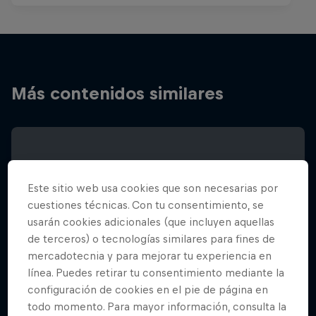
Más contenidos similares
Este sitio web usa cookies que son necesarias por
cuestiones técnicas. Con tu consentimiento, se
usarán cookies adicionales (que incluyen aquellas
de terceros) o tecnologías similares para fines de
mercadotecnia y para mejorar tu experiencia en
línea. Puedes retirar tu consentimiento mediante la
configuración de cookies en el pie de página en
todo momento. Para mayor información, consulta la